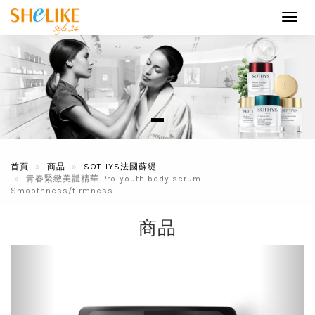
Toggl
navig
首頁
商品
SOTHYS法國蘇緹
青春緊緻美體精華 Pro-youth body serum -
Smoothness/firmness
商品
Previous
Next