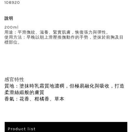
108920
說明
200ml
用途：平滑撫紋、滋養、緊實肌膚，恢復張力與彈性。
使用方法：早晚以朝上滑壓推撫動作的手勢，塗抹於前胸及目
標部位。
感官特性
質地：塗抹時乳霜質地濃稠，但極易融化與吸收，打造
柔滑絲緞般的膚質
香氣：花香、柑橘香、草本
Product list