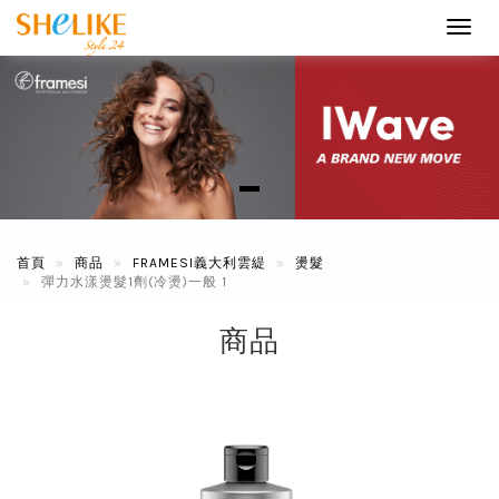
Toggl
navig
首頁
商品
FRAMESI義大利雲緹
燙髮
彈力水漾燙髮1劑(冷燙)一般 1
商品