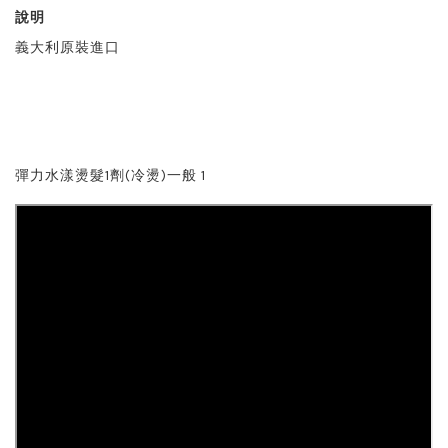
說明
義大利原裝進口
彈力水漾燙髮1劑(冷燙)一般 1