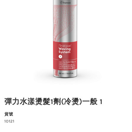
彈力水漾燙髮1劑(冷燙)一般 1
貨號
10121